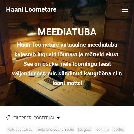
Haani Loometare
MEEDIATUBA
Haani loometare virtuaalne meediatuba
kajastab lugusid lõunast ja mõtteid elust.
See on osake meie loomingulisest
väljendusest, mis sündinud kaugtööna siin
Haani mättal.
FILTREERI POSTITUSI
Kõik postitused
mida teha Lõuna-Eestis
kaugtöö
loomine
loodus