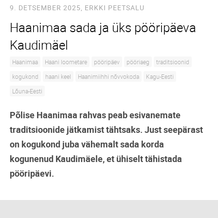
9. DETSEMBER 2025,
ERKKI PEETSALU
Haanimaa sada ja üks pööripäeva
Kaudimäel
Haanimaa
Haani loometare
pööripäev
pööriaeg
traditsioonid
kogukond
haani keel
Haanimiihhi nõvvokoda
Kagu-Eesti
Lõuna-Eesti
Põlise Haanimaa rahvas peab esivanemate
traditsioonide jätkamist tähtsaks. Just seepärast
on kogukond juba vähemalt sada korda
kogunenud Kaudimäele, et ühiselt tähistada
pööripäevi.