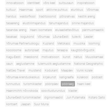
innovatsioon
identiteet
võro keel
suitsusaun
inspiratsioon
kultuur
Haanimaa
sport
aktiivne puhkus
elurikkus
Võromaa
haridus
waldorfkool
traditsioonid
põlisrahvas
kestlik areng
tasaareng
elustiilimajandus
tänumajandus
sinine majandus
tasandav areng
Haani loometare
elulaadiettevõtlus
pärimusmaastik
tasakaal
kogukond
Võrumaa
Lõuna-Eesti
tulevik
Leader
Võrumaa Partnerluskogu
Kupland
Metskass
muusika
looming
koosloome
autoriplaat
majutus
teraapia
kaugtöövõrgustik
Kagu-Eesti
meeskond
motivatsioon
kunst
näitus
Muusikamaal
saun
aeglustamine
tulemuslik aeglustamine
National Geograhphic
NatGeo Travel
muistend
Kodukant
Maapäev
Vunki külale
Võrumaa Arenduskeskus
kirjakunst
kalligraafia
külakool
podcast
tunnustus
turismiklaster
pööripäev
pööriaeg
haani keel
Haanimiihhi nõvvokoda
soovitusturundus
klaster
Lõuna-Eesti turismiklaster
diginomaadid
Jun Futamata
Kotaro Saito
kontsert
Jaapan
Suur Muna