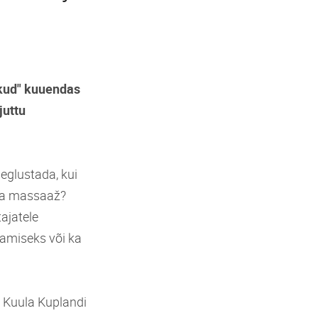
ikud" kuuendas
juttu
aeglustada, kui
 ja massaaž?
ajatele
tamiseks või ka
! Kuula Kuplandi