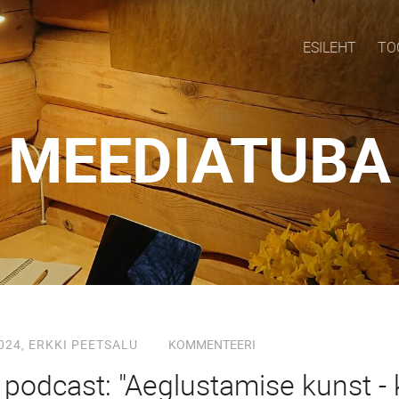
ESILEHT
TO
MEEDIATUBA
024,
ERKKI PEETSALU
KOMMENTEERI
podcast: "Aeglustamise kunst - k