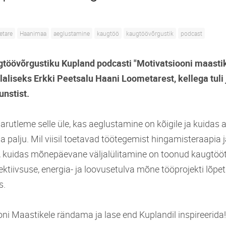
etare
Haanimaa
aeglustamine
kaugtöö
kaugtöövõrgustik
podcast
gtöövõrgustiku Kupland podcasti "Motivatsiooni maast
ülaliseks Erkki Peetsalu Haani Loometarest, kellega tuli 
nstist.
arutleme selle üle, kas aeglustamine on kõigile ja kuidas 
ga palju. Mil viisil toetavad töötegemist hingamisteraapia
u, kuidas mõnepäevane väljalülitamine on toonud kaugtööt
ktiivsuse, energia- ja loovusetulva mõne tööprojekti lõpe
s.
oni Maastikele rändama ja lase end Kuplandil inspireerida