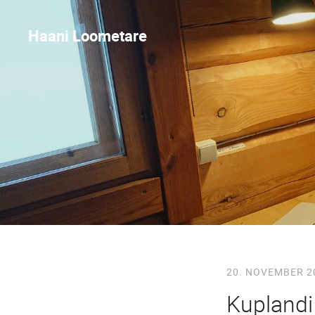
Haani Loometare
20. NOVEMBER 2
Kuplandi 