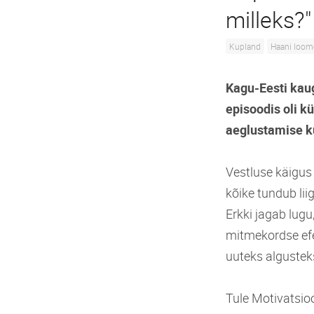
milleks?"
Kupland
Haani loom
Kagu-Eesti kau
episoodis oli k
aeglustamise ku
Vestluse käigus 
kõike tundub lii
Erkki jagab lug
mitmekordse efe
uuteks algustek
Tule Motivatsio