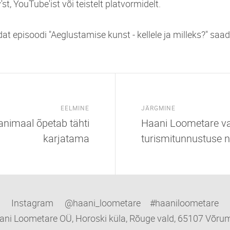
st, YouTube'ist või teistelt platvormidelt.
t episoodi "Aeglustamise kunst - kellele ja milleks?" saa
EELMINE
JÄRGMINE
animaal õpetab tähti
Haani Loometare val
karjatama
turismitunnustuse 
Instagram @haani_loometare #haaniloometare
ani Loometare OÜ, Horoski küla, Rõuge vald, 65107 Võru