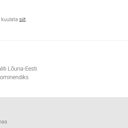
d kuulata
siit
.
iti Lõuna-Eesti
nominendiks
maa