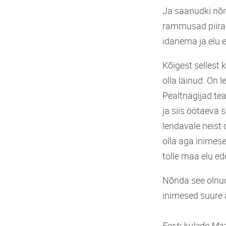
Ja saanudki nõn
rammusad piira
idanema ja elu
Kõigest sellest 
olla läinud. On 
Pealtnägijad tea
ja siis öötaeva 
lendavale neist
olla aga inimes
tolle maa elu ed
Nõnda see olnud
inimesed suure 
Eesti külade Ma