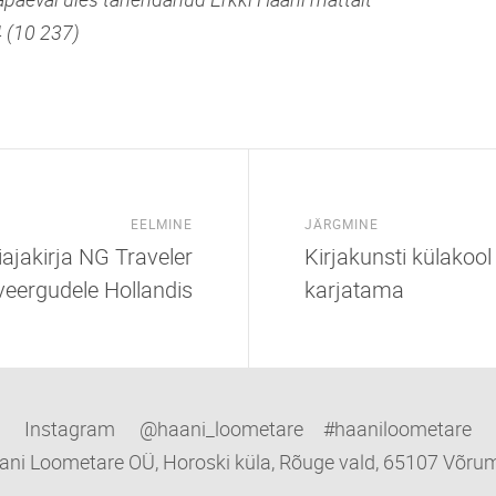
 (10 237)
EELMINE
JÄRGMINE
ajakirja NG Traveler
Kirjakunsti külakoo
veergudele Hollandis
karjatama
Instagram @haani_loometare #haaniloometare
ani Loometare OÜ, Horoski küla, Rõuge vald, 65107 Võru