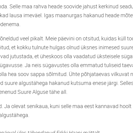
da. Selle maa rahva heade soovide jahust kerkinud sea
kad lausa imeväel. Igas maanurgas hakanud heade mõt
 edenema.
kõneldud veel pikalt. Meie päevini on otsitud, kuidas küll 
leitud, et kokku tulnute hulgas olnud üksnes inimesed suu
vad jutustada, et üheskoos olla vaadatud üksteisele süga
sügavusse. Ja neis sügavustes olla emmatud tuliseid taeva
 olla hea soov sappa sõlmitud. Ühte põhjataevas vilkuvat 
ed suure algustähega hakanud kutsuma enese järgi. Sellest
enenud Suure Alguse tähe all.
. Ja olevat senikaua, kuni selle maa eest kannavad hoolt
algustähega.
apäeval üles tähendanud Erkki Haani mättalt