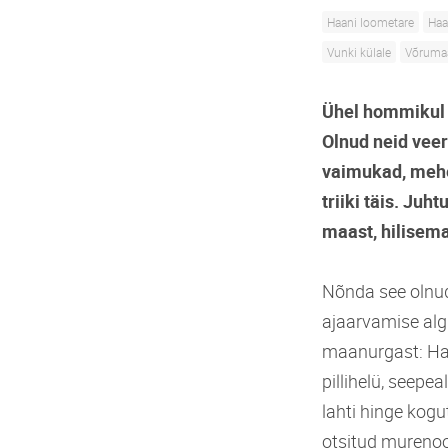
Haani loometare
Haa
Vunki külale
Võruma
Ühel hommikul 
Olnud neid veer
vaimukad, mehe
triiki täis. Ju
maast, hilisema
Nõnda see olnu
ajaarvamise alg
maanurgast: Harj
pillihelü, seep
lahti hinge kog
otsitud murenoo