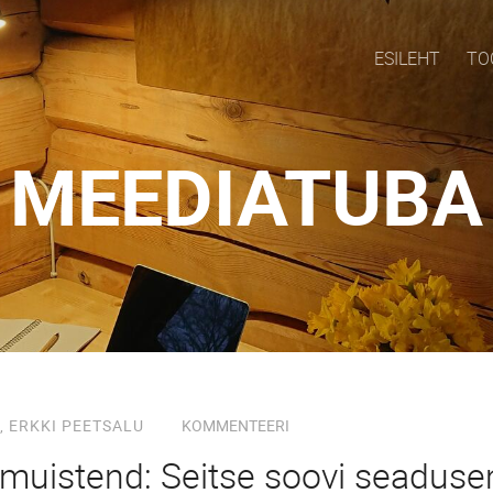
ESILEHT
TO
MEEDIATUBA
,
ERKKI PEETSALU
KOMMENTEERI
uistend: Seitse soovi seadus