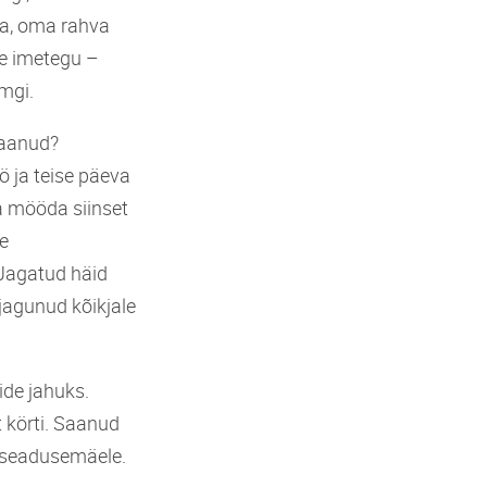
ta, oma rahva
äe imetegu –
mgi.
saanud?
 ja teise päeva
a mööda siinset
le
Jagatud häid
jagunud kõikjale
de jahuks.
 körti. Saanud
 seadusemäele.