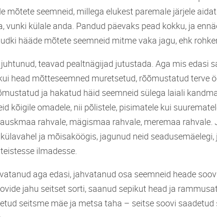
 mõtete seemneid, millega elukest paremale järjele aida
, vunki külale anda. Pandud päevaks pead kokku, ja enn
tudki hääde mõtete seemneid mitme vaka jagu, ehk rohke
u juhtunud, teavad pealtnägijad jutustada. Aga mis edasi 
t kui head mõtteseemned muretsetud, rõõmustatud terve öö
mustatud ja hakatud häid seemneid sülega laiali kandm
id kõigile omadele, nii põlistele, pisimatele kui suuremate
 lauskmaa rahvale, mägismaa rahvale, meremaa rahvale. 
ülavahel ja mõisaköögis, jagunud neid seadusemäelegi, 
i teistesse ilmadesse.
vatanud aga edasi, jahvatanud osa seemneid heade soovi
vide jahu seitset sorti, saanud sepikut head ja rammusat
etud seitsme mäe ja metsa taha – seitse soovi saadetud