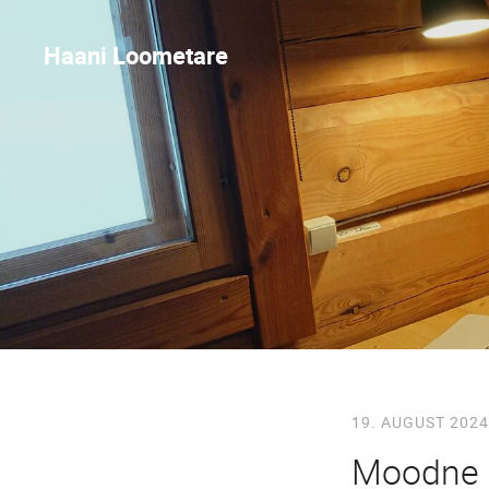
Haani Loometare
19. AUGUST 2024
Moodne m