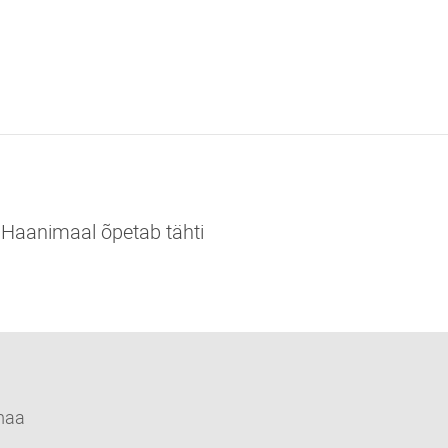
l Haanimaal õpetab tähti
maa