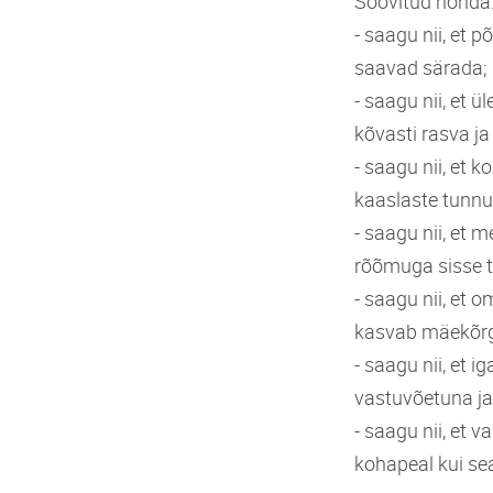
Soovitud nõnda
- saagu nii, et 
saavad särada;
- saagu nii, et
kõvasti rasva j
- saagu nii, et 
kaaslaste tunnu
- saagu nii, et 
rõõmuga sisse t
- saagu nii, et
kasvab mäekõr
- saagu nii, et
vastuvõetuna ja 
- saagu nii, et v
kohapeal kui s