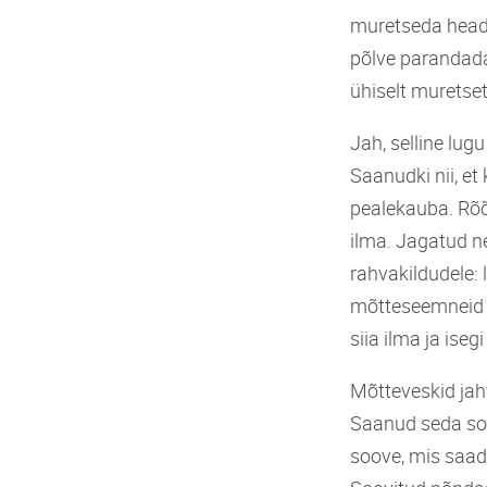
muretseda heade
põlve parandada
ühiselt muretse
Jah, selline lug
Saanudki nii, e
pealekauba. Rõõ
ilma. Jagatud ne
rahvakildudele:
mõtteseemneid k
siia ilma ja iseg
Mõtteveskid jah
Saanud seda soo
soove, mis saad