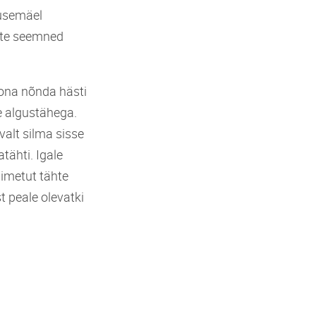
dusemäel
ete seemned
toona nõnda hästi
re algustähega.
valt silma sisse
tähti. Igale
nimetut tähte
 peale olevatki