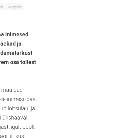
nt
Maapäev
aa inimesed.
väekad ja
südametarkust
rem osa tollest
e maa uue
e inimesi igast
ud loitsulaul ja
ud ükshaaval
st, igalt poolt
gi, et kust