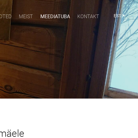
EST
OTED
MEIST
MEEDIATUBA
KONTAKT
emäele