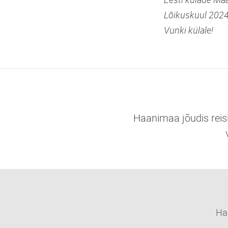
Lõikuskuul 2024
Vunki külale!
Haanimaa jõudis reisi
Ha