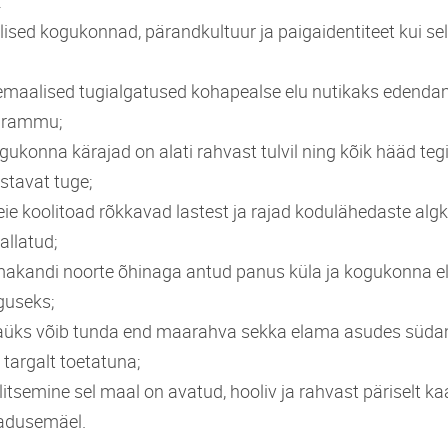
:
põlised kogukonnad, pärandkultuur ja paigaidentiteet kui s
 ülemaalised tugialgatused kohapealse elu nutikaks edend
a rammu;
kogukonna kärajad on alati rahvast tulvil ning kõik hääd te
stavat tuge;
meie koolitoad rõkkavad lastest ja rajad kodulähedaste al
allatud;
 omakandi noorte õhinaga antud panus küla ja kogukonna 
guseks;
 igaüks võib tunda end maarahva sekka elama asudes süd
targalt toetatuna;
alitsemine sel maal on avatud, hooliv ja rahvast päriselt ka
eadusemäel.