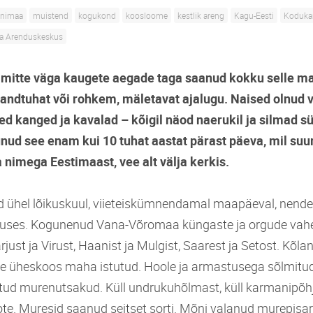
nimaa
muistend
kogukond
koosloome
kestlik areng
Kagu-Eesti
Koduka
a Arenduskeskus
mitte väga kaugete aegade taga saanud kokku selle m
andtuhat või rohkem, mäletavat ajalugu. Naised olnud 
d kanged ja kavalad – kõigil näod naerukil ja silmad 
htunud see enam kui 10 tuhat aastat pärast päeva, mil suu
 nimega Eestimaast, vee alt välja kerkis.
d ühel lõikuskuul, viieteiskümnendamal maapäeval, nend
uses. Kogunenud Vana-Võromaa küngaste ja orgude vahel
ust ja Virust, Haanist ja Mulgist, Saarest ja Setost. Kõlan
eale üheskoos maha istutud. Hoole ja armastusega sõlmit
utud murenutsakud. Küll undrukuhõlmast, küll karmanipõhja
te. Muresid saanud seitset sorti. Mõni valanud murepisara