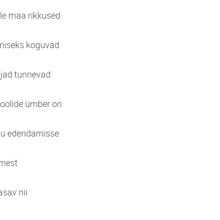
elle maa rikkused
amiseks koguvad
gijad tunnevad
gkoolide ümber on
elu edendamisse
amest
asav nii