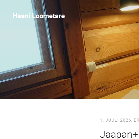
Haani Loometare
1. JUULI 2026,
E
Jaapan+H