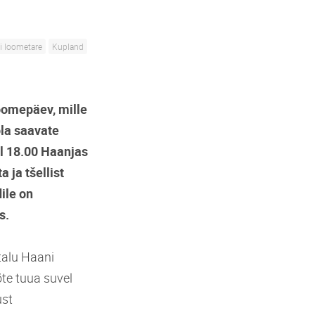
i loometare
Kupland
loomepäev, mille
la saavate
ll 18.00 Haanjas
 ja tšellist
ile on
s.
talu Haani
mõte tuua suvel
ust