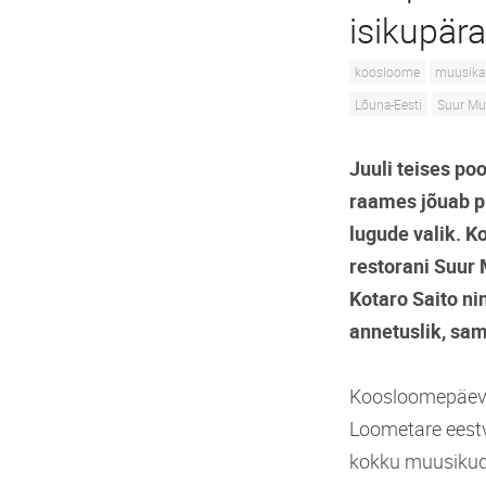
isikupär
koosloome
muusika
Lõuna-Eesti
Suur M
Juuli teises po
raames jõuab p
lugude valik. K
restorani Suur 
Kotaro Saito nin
annetuslik, sam
Koosloomepäeva
Loometare eest
kokku muusikud 