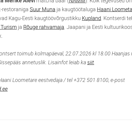
ja Merike Alevi
matcha baar (
NAMM
). Kõik tegevused on
k-restoraniga
Suur Muna
ja kaugtöötaluga
Haani Loometa
ad Kagu-Eesti kaugtöövõrgustikku
Kupland
. Kontserdi t
 Turism
ja
Rõuge rahvamaja
. Jaapani ja Eesti kultuurikoo
k.
ntsert toimub kolmapäeval, 22.07.2026 kl 18.00 Haanjas 
issepääs annetuslik. Lisainfot leiab ka
siit
.
 Haani Loometare eestvedaja / tel +372 501 8100, e-post
.ee