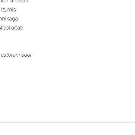
 korraldatud
re
, mis
ehnikaga
stööl aitab
restorani Suur