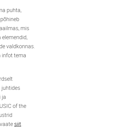
oma puhta,
s põhineb
aailmas, mis
a elemendid,
ide valdkonnas.
 infot tema
rdselt
 juhtides
 ja
USIC of the
ustrid
evaate
siit
.