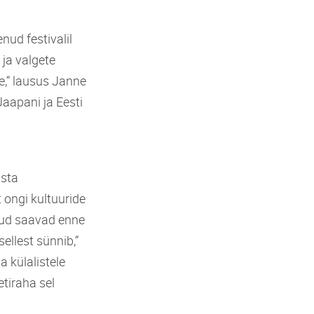
ud festivalil
 ja valgete
e,“ lausus Janne
Jaapani ja Eesti
tsta
 ongi kultuuride
kud saavad enne
ellest sünnib,“
 külalistele
etiraha sel