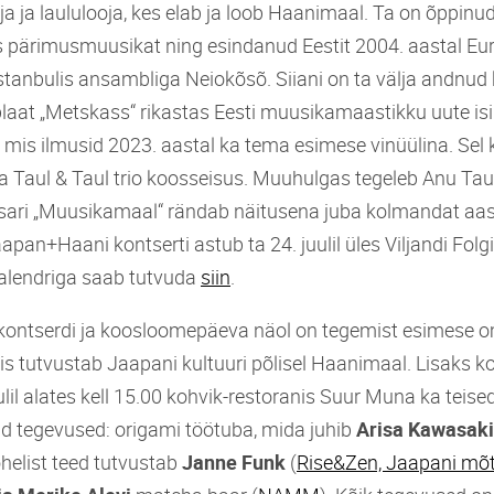
ja ja laululooja, kes elab ja loob Haanimaal. Ta on õppinud
is pärimusmuusikat ning esindanud Eestit 2004. aastal Eur
Istanbulis ansambliga Neiokõsõ. Siiani on ta välja andnud
 plaat „Metskass“ rikastas Eesti muusikamaastikku uute is
 mis ilmusid 2023. aastal ka tema esimese vinüülina. Sel 
ja Taul & Taul trio koosseisus. Muuhulgas tegeleb Anu Tau
 sari „Muusikamaal“ rändab näitusena juba kolmandat aa
apan+Haani kontserti astub ta 24. juulil üles Viljandi Folgi
alendriga saab tutvuda
siin
.
kontserdi ja koosloomepäeva näol on tegemist esimese 
 tutvustab Jaapani kultuuri põlisel Haanimaal. Lisaks ko
lil alates kell 15.00 kohvik-restoranis Suur Muna ka teis
ud tegevused: origami töötuba, mida juhib
Arisa Kawasak
helist teed
tutvustab
Janne Funk
(
Rise&Zen, Jaapani mõt