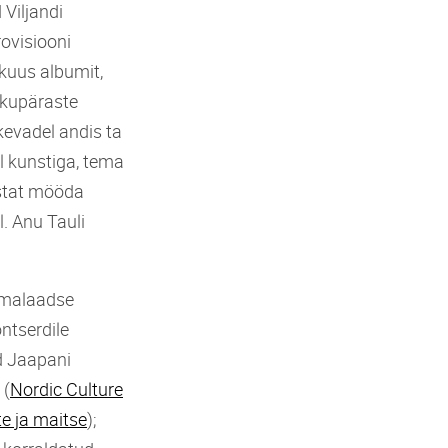
 Viljandi
ovisiooni
 kuus albumit,
ikupäraste
kevadel andis ta
l kunstiga, tema
stat mööda
l. Anu Tauli
omalaadse
ntserdile
ed Jaapani
i
(
Nordic Culture
e ja maitse
);