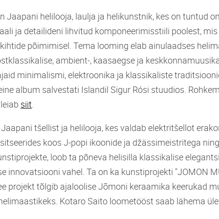
n Jaapani helilooja, laulja ja helikunstnik, kes on tuntud 
kaali ja detailideni lihvitud komponeerimisstiili poolest, mi
ikihtide põimimisel. Tema looming elab ainulaadses helim
ostklassikalise, ambient-, kaasaegse ja keskkonnamuusik
aid minimalismi, elektroonika ja klassikaliste traditsioon
ine album salvestati Islandil Sigur Rósi stuudios. Rohkem
leiab
siit
.
Jaapani tšellist ja helilooja, kes valdab elektritšellot erako
sitseerides koos J-popi ikoonide ja džässimeistritega ning
stiprojekte, loob ta põneva helisilla klassikalise elegantsi
e innovatsiooni vahel. Ta on ka kunstiprojekti "JOMON M
ee projekt tõlgib ajaloolise Jōmoni keraamika keerukad m
elimaastikeks. Kotaro Saito loometööst saab lähema ül