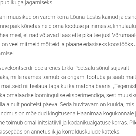
 publikuga jagamiseks.
i muusikud on varem korra Lõuna-Eestis käinud ja esinen
nne paik kõnetas neid oma looduse ja inimeste, linnulaulu
hea meel, et nad võtavad taas ette pika tee just Võrumaal
l on veel mitmeid mõtteid ja plaane edasiseks koostööks 
tamisel.
uvekontserdi idee arenes Erkki Peetsalu sõnul sujuvalt
s, mille raames toimub ka origami töötuba ja saab mai
maitseid nii teelaua taga kui ka matcha baaris. „Tegemist
 ka omalaadse loomingulise eksperimendiga, sest muusi
lla ainult poolteist päeva. Seda huvitavam on kuulda, mis s
sündmus on mõeldud kingitusena Haanimaa kogukonnale ja
e toimub omal initsiatiivil ja kodanikualgatuse korras. Pil
, sissepääs on annetuslik ja korralduskulude katteks.