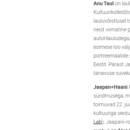
Anu Taul
on laul
Kultuurikolledž
lauluvõistlusel 
neist viimatine
autorilauludega,
esimese loo väl
portreemaalide
Eestit. Pärast Ja
tänavuse suvek
Jaapan+Haani
sündmusega, mis
toimuvad 22. juu
kultuuriga seot
Lab
); Jaapani ro