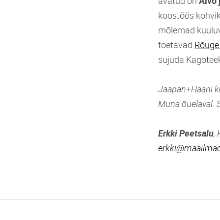
avatud on
Aivo 
koostöös kohvi
mõlemad kuuluv
toetavad
Rõuge
sujuda Kagotee
Jaapan+Haani ko
Muna õuelaval. S
Erkki Peetsalu
,
erkki@maailmad