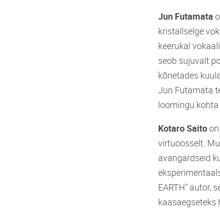
Jun Futamata
o
kristallselge vo
keerukal vokaal
seob sujuvalt p
kõnetades kuulaj
Jun Futamata te
loomingu kohta 
Kotaro Saito
on 
virtuoosselt. Mu
avangardseid kun
eksperimentaals
EARTH" autor, s
kaasaegseteks h