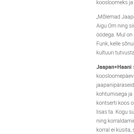
koosloomeks ja
„Mõlemad Jaapan
Aigu Om ning sii
öödega. Mul on 
Funk, kelle sõnu
kultuuri tutvus
Jaapan+Haani
s
koosloomepäevak
jaapanipäraseid 
kohtumisega ja
kontserti koos o
lisas ta. Kogu 
ning korraldamin
korral ei küsita