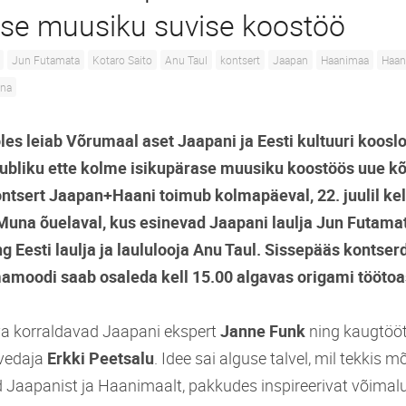
ase muusiku suvise koostöö
Jun Futamata
Kotaro Saito
Anu Taul
kontsert
Jaapan
Haanimaa
Haan
una
oles leiab Võrumaal aset Jaapani ja Eesti kultuuri koos
ubliku ette kolme isikupärase muusiku koostöös uue kõ
ontsert Jaapan+Haani toimub kolmapäeval, 22. juulil ke
Muna õuelaval, kus esinevad Jaapani laulja Jun Futamata
g Eesti laulja ja laululooja Anu Taul. Sissepääs kontserd
amoodi saab osaleda kell 15.00 algavas origami töötoa
 korraldavad Jaapani ekspert
Janne Funk
ning kaugtöö
vedaja
Erkki Peetsalu
. Idee sai alguse talvel, mil tekkis 
Jaapanist ja Haanimaalt, pakkudes inspireerivat võimal