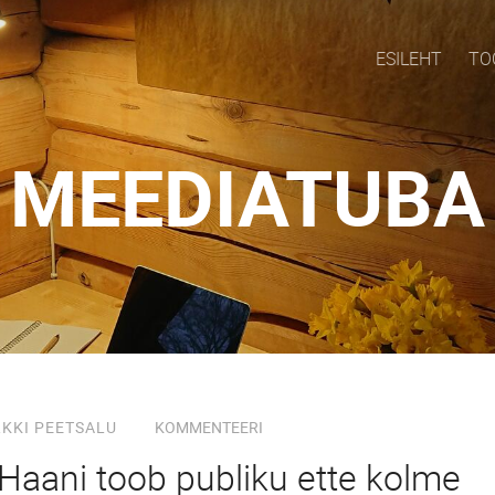
ESILEHT
TO
MEEDIATUBA
RKKI PEETSALU
KOMMENTEERI
aani toob publiku ette kolme