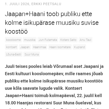
1. JUULI 2026,
ERKKI PEETSALU
Jaapan+Haani toob publiku ette
kolme isikupärase muusiku suvise
koostöö
koosloome
muusika
Jun Futamata
Kotaro Saito
Anu Taul
kontsert
Jaapan
Haanimaa
Haani loometare
Kupland
Lõuna-Eesti
Suur Muna
Juuli teises pooles leiab Võrumaal aset Jaapani ja
Eesti kultuuri koosloomepäev, mille raames jõuab
publiku ette kolme isikupärase muusiku koostöös
uue kõla saavate lugude valik. Kontsert
Jaapan+Haani toimub kolmapäeval, 22. juulil kell
18.00 Haanjas restorani Suur Muna õuelaval, kus