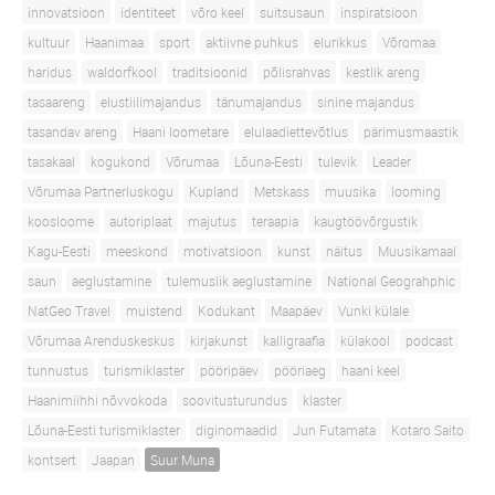
innovatsioon
identiteet
võro keel
suitsusaun
inspiratsioon
kultuur
Haanimaa
sport
aktiivne puhkus
elurikkus
Võromaa
haridus
waldorfkool
traditsioonid
põlisrahvas
kestlik areng
tasaareng
elustiilimajandus
tänumajandus
sinine majandus
tasandav areng
Haani loometare
elulaadiettevõtlus
pärimusmaastik
tasakaal
kogukond
Võrumaa
Lõuna-Eesti
tulevik
Leader
Võrumaa Partnerluskogu
Kupland
Metskass
muusika
looming
koosloome
autoriplaat
majutus
teraapia
kaugtöövõrgustik
Kagu-Eesti
meeskond
motivatsioon
kunst
näitus
Muusikamaal
saun
aeglustamine
tulemuslik aeglustamine
National Geograhphic
NatGeo Travel
muistend
Kodukant
Maapäev
Vunki külale
Võrumaa Arenduskeskus
kirjakunst
kalligraafia
külakool
podcast
tunnustus
turismiklaster
pööripäev
pööriaeg
haani keel
Haanimiihhi nõvvokoda
soovitusturundus
klaster
Lõuna-Eesti turismiklaster
diginomaadid
Jun Futamata
Kotaro Saito
kontsert
Jaapan
Suur Muna