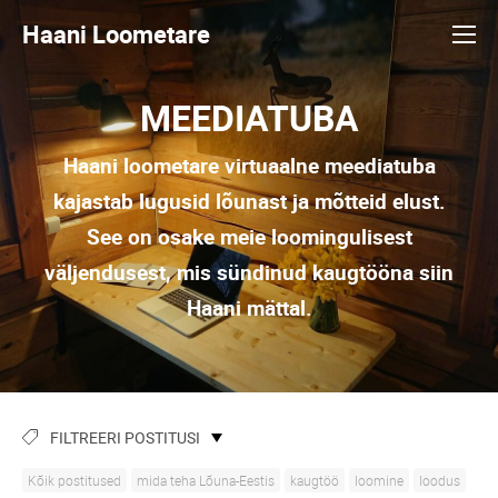
Haani Loometare
MEEDIATUBA
Haani loometare virtuaalne meediatuba
kajastab lugusid lõunast ja mõtteid elust.
See on osake meie loomingulisest
väljendusest, mis sündinud kaugtööna siin
Haani mättal.
FILTREERI POSTITUSI
Kõik postitused
mida teha Lõuna-Eestis
kaugtöö
loomine
loodus