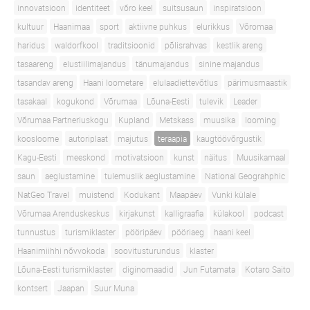
innovatsioon
identiteet
võro keel
suitsusaun
inspiratsioon
kultuur
Haanimaa
sport
aktiivne puhkus
elurikkus
Võromaa
haridus
waldorfkool
traditsioonid
põlisrahvas
kestlik areng
tasaareng
elustiilimajandus
tänumajandus
sinine majandus
tasandav areng
Haani loometare
elulaadiettevõtlus
pärimusmaastik
tasakaal
kogukond
Võrumaa
Lõuna-Eesti
tulevik
Leader
Võrumaa Partnerluskogu
Kupland
Metskass
muusika
looming
koosloome
autoriplaat
majutus
teraapia
kaugtöövõrgustik
Kagu-Eesti
meeskond
motivatsioon
kunst
näitus
Muusikamaal
saun
aeglustamine
tulemuslik aeglustamine
National Geograhphic
NatGeo Travel
muistend
Kodukant
Maapäev
Vunki külale
Võrumaa Arenduskeskus
kirjakunst
kalligraafia
külakool
podcast
tunnustus
turismiklaster
pööripäev
pööriaeg
haani keel
Haanimiihhi nõvvokoda
soovitusturundus
klaster
Lõuna-Eesti turismiklaster
diginomaadid
Jun Futamata
Kotaro Saito
kontsert
Jaapan
Suur Muna