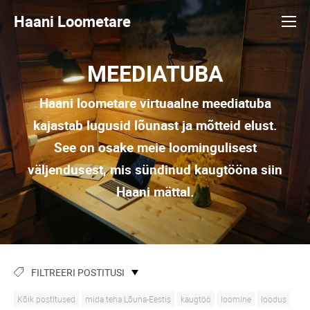
Haani Loometare
MEEDIATUBA
Haani loometare virtuaalne meediatuba
kajastab lugusid lõunast ja mõtteid elust.
See on osake meie loomingulisest
väljendusest, mis sündinud kaugtööna siin
Haani mättal.
FILTREERI POSTITUSI
Kõik postitused
mida teha Lõuna-Eestis
kaugtöö
loomine
loodus