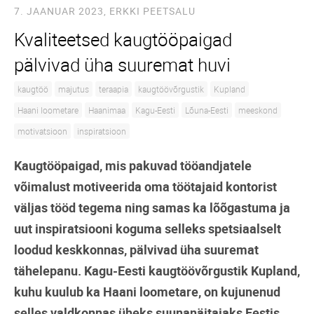
7. JAANUAR 2023,
ERKKI PEETSALU
Kvaliteetsed kaugtööpaigad
pälvivad üha suuremat huvi
kaugtöö
majutus
teraapia
kaugtöövõrgustik
Kupland
Haani loometare
Haanimaa
Kagu-Eesti
Lõuna-Eesti
meeskond
motivatsioon
inspiratsioon
Kaugtööpaigad, mis pakuvad tööandjatele
võimalust motiveerida oma töötajaid kontorist
väljas tööd tegema ning samas ka lõõgastuma ja
uut inspiratsiooni koguma selleks spetsiaalselt
loodud keskkonnas, pälvivad üha suuremat
tähelepanu. Kagu-Eesti kaugtöövõrgustik Kupland,
kuhu kuulub ka Haani loometare, on kujunenud
selles valdkonnas üheks suunanäitajaks Eestis.