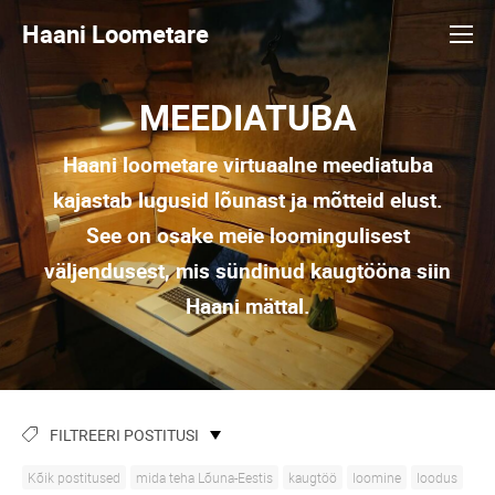
Haani Loometare
MEEDIATUBA
Haani loometare virtuaalne meediatuba
kajastab lugusid lõunast ja mõtteid elust.
See on osake meie loomingulisest
väljendusest, mis sündinud kaugtööna siin
Haani mättal.
FILTREERI POSTITUSI
Kõik postitused
mida teha Lõuna-Eestis
kaugtöö
loomine
loodus