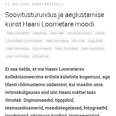
13. MAI 2026,
ERKKI PEETSALU
Soovitusturundus ja aeglustamise
kunst Haani Loometare moodi
Haani loometare
Haanimaa
haani keel
soovitusturundus
klaster
Lõuna-Eesti turismiklaster
Haani loometare
Võrumaa
Kagu-Eesti
Haani loometare
diginomaadid
Haani loometare
Haani loometare
Haani loometare
põlisrahvas
Ei saa öelda, et me Haani Loometares
kollektsioneerime eriliste külaliste kogemusi, aga
tõesti rõõmustame südamest, kui maailm oma
mitmekülgsuses end siin Haani mättal taas
ilmutab. Diginomaadid, tippjuhid,
teenusedisainerid, meediategelased, fotograafid,
loovhinged, pärimuse hoidjad, tantrameistrid,