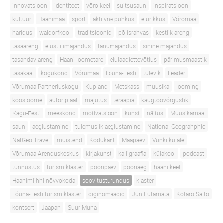
innovatsioon
identiteet
võro keel
suitsusaun
inspiratsioon
kultuur
Haanimaa
sport
aktiivne puhkus
elurikkus
Võromaa
haridus
waldorfkool
traditsioonid
põlisrahvas
kestlik areng
tasaareng
elustiilimajandus
tänumajandus
sinine majandus
tasandav areng
Haani loometare
elulaadiettevõtlus
pärimusmaastik
tasakaal
kogukond
Võrumaa
Lõuna-Eesti
tulevik
Leader
Võrumaa Partnerluskogu
Kupland
Metskass
muusika
looming
koosloome
autoriplaat
majutus
teraapia
kaugtöövõrgustik
Kagu-Eesti
meeskond
motivatsioon
kunst
näitus
Muusikamaal
saun
aeglustamine
tulemuslik aeglustamine
National Geograhphic
NatGeo Travel
muistend
Kodukant
Maapäev
Vunki külale
Võrumaa Arenduskeskus
kirjakunst
kalligraafia
külakool
podcast
tunnustus
turismiklaster
pööripäev
pööriaeg
haani keel
Haanimiihhi nõvvokoda
soovitusturundus
klaster
Lõuna-Eesti turismiklaster
diginomaadid
Jun Futamata
Kotaro Saito
kontsert
Jaapan
Suur Muna